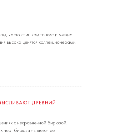
ом, часто слишком тонкие и мягкие
лия высоко ценятся коллекционерами.
МЫСЛИВАЮТ ДРЕВНИЙ
шениях с несравненной бирюзой.
х черт бирюзы является ее