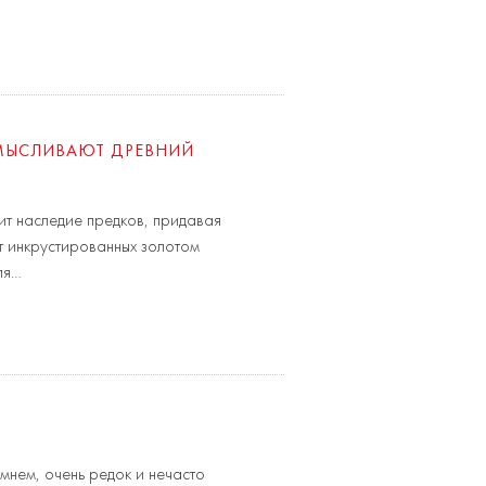
МЫСЛИВАЮТ ДРЕВНИЙ
ит наследие предков, придавая
т инкрустированных золотом
ля…
мнем, очень редок и нечасто