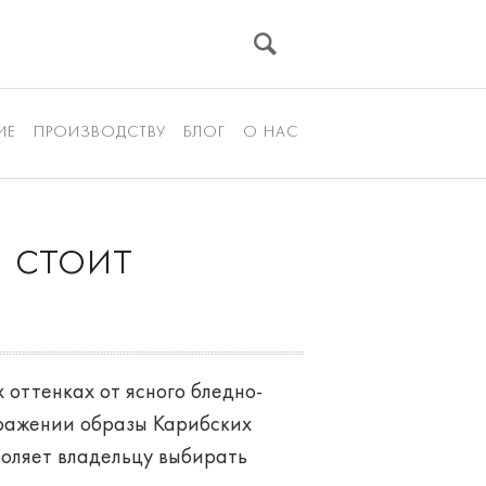
ИЕ
ПРОИЗВОДСТВУ
БЛОГ
О НАС
 стоит
 оттенках от ясного бледно-
бражении образы Карибских
воляет владельцу выбирать