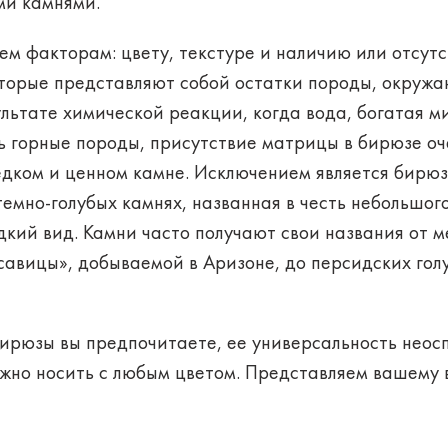
ми камнями.
ем факторам: цвету, текстуре и наличию или отсут
оторые представляют собой остатки породы, окруж
ультате химической реакции, когда вода, богатая 
ь горные породы, присутствие матрицы в бирюзе оч
едком и ценном камне. Исключением является бирюз
емно-голубых камнях, названная в честь небольшого
кий вид. Камни часто получают свои названия от м
авицы», добываемой в Аризоне, до персидских гол
бирюзы вы предпочитаете, ее универсальность неос
жно носить с любым цветом. Представляем вашему