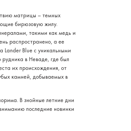
ствию матрицы – темных
ающие бирюзовую жилу.
минералами, такими как медь и
ень распространено, а ее
а Lander Blue с уникальными
 рудника в Неваде, где был
еста их происхождения, от
убых камней, добываемых в
порима. В знойные летние дни
 вниманию последние новинки