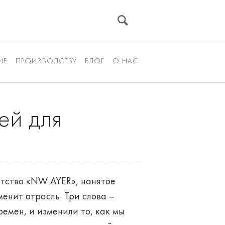
ИЕ
ПРОИЗВОДСТВУ
БЛОГ
О НАС
ей для
нтство «NW AYER», нанятое
енит отрасль. Три слова –
емен, и изменили то, как мы