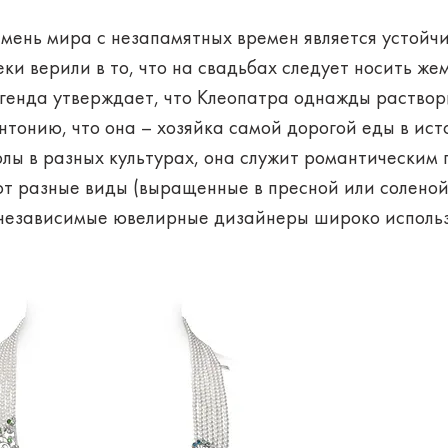
мень мира с незапамятных времен является устойч
и верили в то, что на свадьбах следует носить жемч
егенда утверждает, что Клеопатра однажды раствор
нтонию, что она – хозяйка самой дорогой еды в ис
лы в разных культурах, она служит романтическим
ют разные виды (выращенные в пресной или соленой
 независимые ювелирные дизайнеры широко исполь