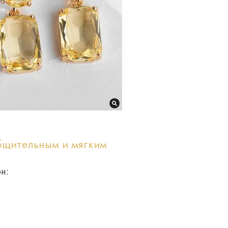
бщительным и мягким
н: