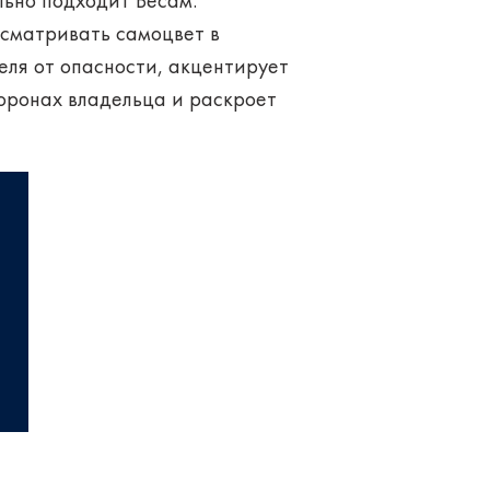
льно подходит Весам.
сматривать самоцвет в
еля от опасности, акцентирует
оронах владельца и раскроет