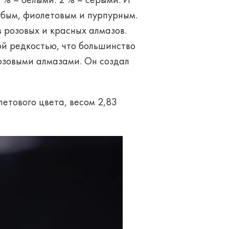
 % – белыми. 2 % – серыми. И
убым, фиолетовым и пурпурным.
 розовых и красных алмазов.
ой редкостью, что большинство
розовыми алмазами. Он создал
летового цвета, весом 2,83