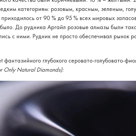
ого качества были коричневыми. 16 % – желтыми. 2
едким категориям: розовым, красным, зеленым, гол
приходилось от 90 % до 95 % всех мировых запасов
 было. До рудника Аргайл розовые алмазы были так
лись с ними. Рудник не просто обеспечивал рынок 
et фантазийного глубокого серовато-голубовато-фио
r Only Natural Diamonds):