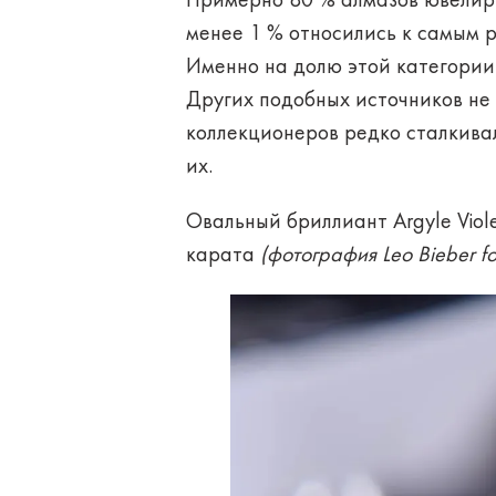
Примерно 80 % алмазов ювелирн
менее 1 % относились к самым р
Именно на долю этой категории 
Других подобных источников не
коллекционеров редко сталкива
их.
Овальный бриллиант Argyle Viol
карата
(фотография Leo Bieber fo