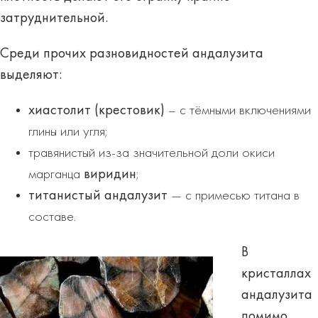
затруднительной.
Среди прочих разновидностей андалузита
выделяют:
хиастолит (крестовик)
– с тёмными включениями
глины или угля;
травянистый из-за значительной доли окиси
марганца
виридин
;
титанистый андалузит
— с примесью титана в
составе.
В
кристаллах
андалузита
помимо