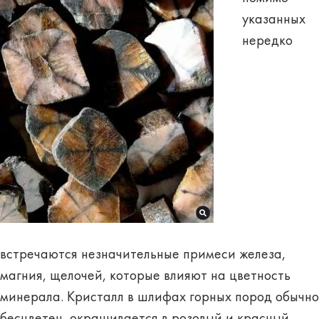
указанных
нередко
встречаются незначительные примеси железа,
магния, щелочей, которые влияют на цветность
минерала. Кристалл в шлифах горных пород обычно
бесцветен, окрашивается в розовый и красный