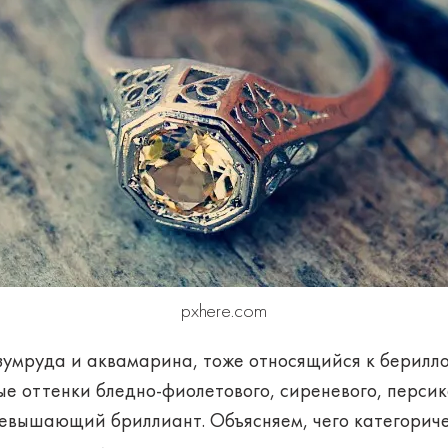
pxhere.com
зумруда и аквамарина, тоже относящийся к берилло
е оттенки бледно-фиолетового, сиреневого, персик
ревышающий бриллиант. Объясняем, чего категориче