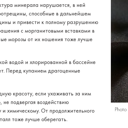
уктура минерала нарушается, в ней
ротрещины, способные в дальнейшем
щины и привести к полному разрушению
рашения с морганитовыми вставками в
ьные морозы от их ношения тоже лучше
кой водой и хлорированной в бассейне
дет. Перед купанием драгоценные
ную красоту, если ухаживать за ним
, не подвергая воздействию
Photo
 и химическому. От продолжительного
талл тоже лучше оберегать.