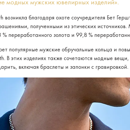
е модных мужских ювелирных изделий».
rth возникла благодаря охоте соучредителя Бет Гершт
ашениями, полученными из этических источников.
 % переработанного золота и 99,8 % переработанн
рет популярные мужские обручальные кольца и повы
arth. В этих изделиях также сочетаются модные вещи,
арить, включая браслеты и запонки с гравировкой.