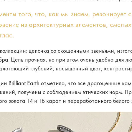
енты того, что, как мы знаем, резонирует 
овение из архитектурных элементов, смелых
тлас.
коллекции: цепочка со скошенными звеньями, изгот
ебра. Цепь прочная, но при этом очень удобна для л
едлагающий глубокий, насыщенный цвет, контрасти
и Brilliant Earth отметила, что все драгоценные ка
ений, получены с соблюдением этических норм. П
го золота 14 и 18 карат и переработанного белого 