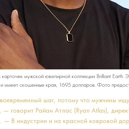
 карточек мужской ювелирной коллекции Brilliant Earth. 
 имеет скошенные края, 1695 долларов. Фото предоставл
то своевременный шаг, потому что мужчины и
 — говорит Райан Атлас (Ryan Atlas), дире
rth. — В индустрии и на красной ковровой д