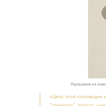
Украшения из ново
«Цель этой коллекции и
“грязного” золота, сни