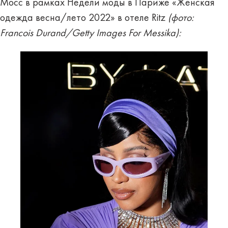
Мосс в рамках Недели моды в Париже «Женская
одежда весна/лето 2022» в отеле Ritz
(фото:
Francois Durand/Getty Images For Messika):