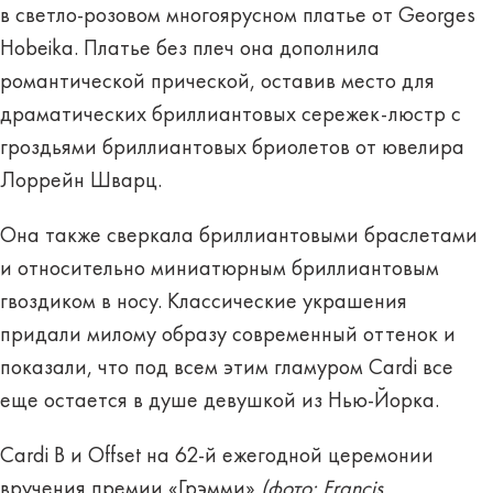
в светло-розовом многоярусном платье от Georges
Hobeika. Платье без плеч она дополнила
романтической прической, оставив место для
драматических бриллиантовых сережек-люстр с
гроздьями бриллиантовых бриолетов от ювелира
Лоррейн Шварц.
Она также сверкала бриллиантовыми браслетами
и относительно миниатюрным бриллиантовым
гвоздиком в носу. Классические украшения
придали милому образу современный оттенок и
показали, что под всем этим гламуром Cardi все
еще остается в душе девушкой из Нью-Йорка.
Cardi B и Offset на 62-й ежегодной церемонии
вручения премии «Грэмми»
(фото: Francis