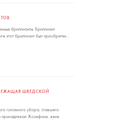
НТОВ
анные бриллианты. Бриллиант
конге этот бриллиант был приобретен…
ДЛЕЖАЩАЯ ШВЕДСКОЙ
ого головного убора, ставшего
он принадлежал Жозефине, жене