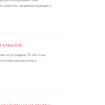
орских изобретений, она
й смелости, свидетельствующей о
Й АЛМАЗОВ
ия за последние 20 лет и как
все более важную роль в…