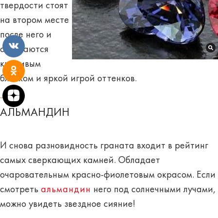
твердости стоят
на втором месте
после него и
отличаются
красивым
блеском и
яркой игрой оттенков
.
АЛЬМАНДИН
И снова разновидность граната входит в рейтинг
самых сверкающих камней. Обладает
очаровательным
красно-фиолетовым окрасом
. Если
смотреть
альмандин
него под солнечными лучами,
можно увидеть звездное сияние!