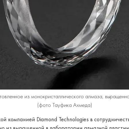
отовленное из монокристаллического алмаза, выращен
(фото Тауфика Ахмеда)
кой компанией Diamond Technologies в сотрудничес
ано из выращенной в лаборатории алмазной пластин