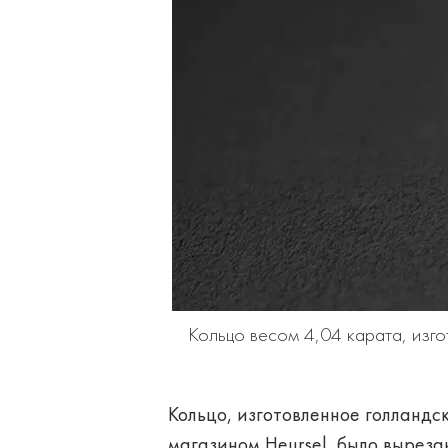
Кольцо весом 4,04 карата, изг
Кольцо, изготовленное голландс
магазином Heursel, было вырез