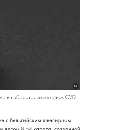
ного в лаборатории методом CVD
тве с бельгийским ювелирным
ы весом 8,54 карата, созданной