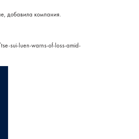
е, добавила компания.
se-sui-luen-warns-of-loss-amid-