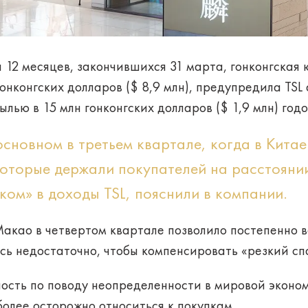
 12 месяцев, закончившихся 31 марта, гонконгская
гонконгских долларов ($ 8,9 млн), предупредила TS
лью в 15 млн гонконгских долларов ($ 1,9 млн) год
основном в третьем квартале, когда в Китае
которые держали покупателей на расстояни
ком» в доходы TSL, пояснили в компании.
Макао в четвертом квартале позволило постепенно 
сь недостаточно, чтобы компенсировать «резкий спа
ость по поводу неопределенности в мировой экономи
олее осторожно относиться к покупкам.