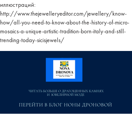
иллюстраций:
http://www.thejewelleryeditor.com/jewellery/know-
how/all-you-need-to-know-about-the-history-of-micro-
mosaics-a-unique-artistic-tradition-born-italy-and-still-
trending-today-sicisjewels/