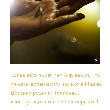
Более двух тысяч лет мир верил, что
алмазы добываются только в Индии.
Древние рудники Голконды,
действующие по крайней мере со II