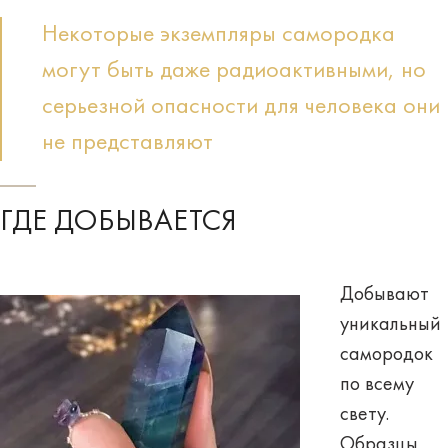
Некоторые экземпляры самородка
могут быть даже радиоактивными, но
серьезной опасности для человека они
не представляют
ГДЕ ДОБЫВАЕТСЯ
Добывают
уникальный
самородок
по всему
свету.
Образцы