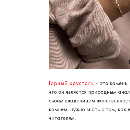
Горный хрусталь
– это камень,
что он является природным ана
своим владелицам
женственнос
камнем, нужно знать о том, как
читателям.