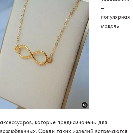
–
популярная
модель
аксессуаров, которые предназначены для
возлюбленных
. Среди таких изделий встречаются: