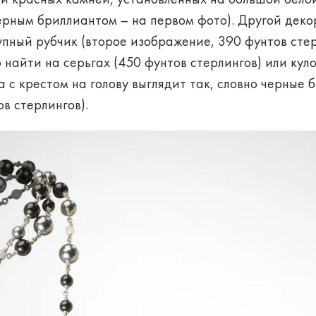
черным бриллиантом – на первом фото). Другой дек
упный рубчик (второе изображение, 390 фунтов стер
найти на серьгах (450 фунтов стерлингов) или куло
а с крестом на голову выглядит так, словно черные
в стерлингов).