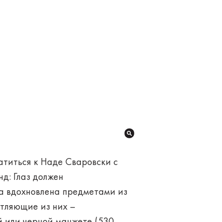
атиться к Наде Сваровски с
д: Глаз должен
ла вдохновлена предметами из
атляющие из них –
й или черной манжете (530