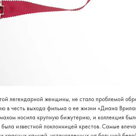
этой легендарной женщины, не стало проблемой обр
ю в честь выхода фильма о ее жизни «Диана Врилан
змахом носила крупную бижутерию, и коллекция бы
а была известной поклонницей крестов. Самые впеч
 и красных камней, установленных на большой бело