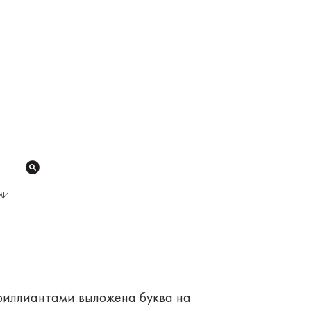
ми
 бриллиантами выложена буква на