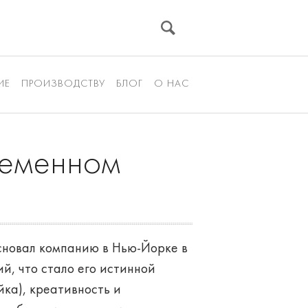
ИЕ
ПРОИЗВОДСТВУ
БЛОГ
О НАС
ременном
сновал компанию в Нью-Йорке в
ий, что стало его истинной
йка), креативность и