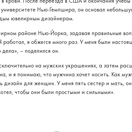
о в крови. После переезда в США и окончания учебы
университете Нью-Гемпшира, он основал небольшу
одым ювелирным дизайнерам.
лирном районе Нью-Йорка, задавая правильные вопр
Я работал, я обжегся много раз. У меня были насто
 дела», – поделился он.
сключительно на мужских украшениях, а затем ра
на, и я понимаю, что мужчина хочет носить. Как му
ь дизайн для женщин. У меня пять сестер и мать, он
хотел, чтобы они были простыми и сильными».