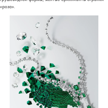
«роза».