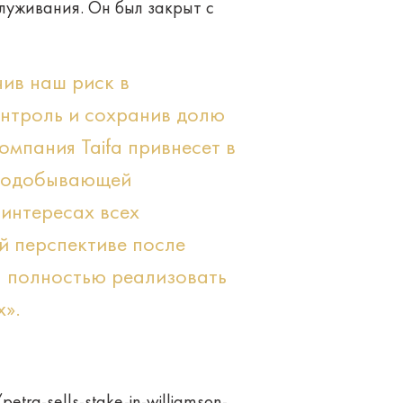
луживания. Он был закрыт с
чив наш риск в
онтроль и сохранив долю
омпания Taifa привнесет в
рнодобывающей
интересах всех
й перспективе после
я полностью реализовать
х».