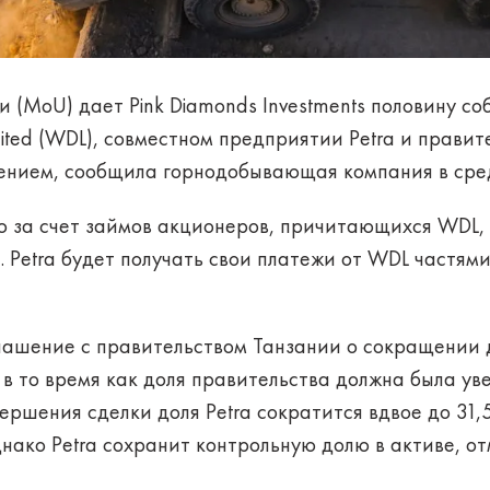
MoU) дает Pink Diamonds Investments половину соб
mited (WDL), совместном предприятии Petra и прави
ением, сообщила горнодобывающая компания в сре
ю за счет займов акционеров, причитающихся WDL, и
 Petra будет получать свои платежи от WDL частями
оглашение с правительством Танзании о сокращени
 в то время как доля правительства должна была ув
ершения сделки доля Petra сократится вдвое до 31,5
нако Petra сохранит контрольную долю в активе, о