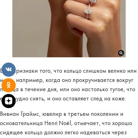
Есть признаки того, что кольцо слишком велико или
мало, например, когда оно прокручивается вокруг
пальца в течение дня, или оно настолько тугое, что
его трудно снять, и оно оставляет след на коже.
Вивиан Граймс, ювелир в третьем поколении и
основательница Henri Noël, отмечает, что хорошо
сидящее кольцо должно легко надеваться через