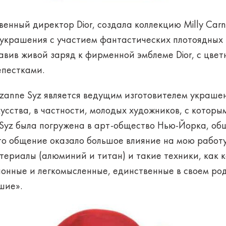
енный директор Dior, создала коллекцию Milly Carn
 украшения с участием фантастических плотоядных 
обавив живой заряд к фирменной эмблеме Dior, с цв
епестками.
anne Syz является ведущим изготовителем украшени
сства, в частности, молодых художников, с которы
х Syz была погружена в арт-общество Нью-Йорка, общ
то общение оказало большое влияние на мою работу
атериалы (алюминий и титан) и такие техники, как
онные и легкомысленные, единственные в своем род
шие».