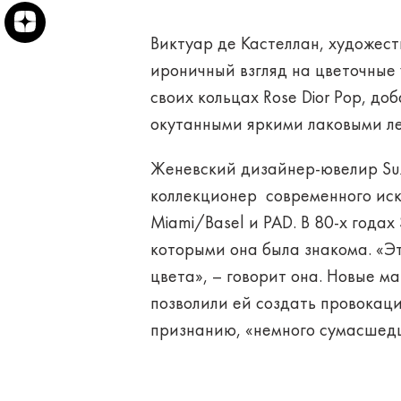
Виктуар де Кастеллан, художеств
ироничный взгляд на цветочные
своих кольцах Rose Dior Pop, д
окутанными яркими лаковыми л
Женевский дизайнер-ювелир Suz
коллекционер современного иску
Miami/Basel и PAD. В 80-х года
которыми она была знакома. «Э
цвета», – говорит она. Новые м
позволили ей создать провокаци
признанию, «немного сумасшед