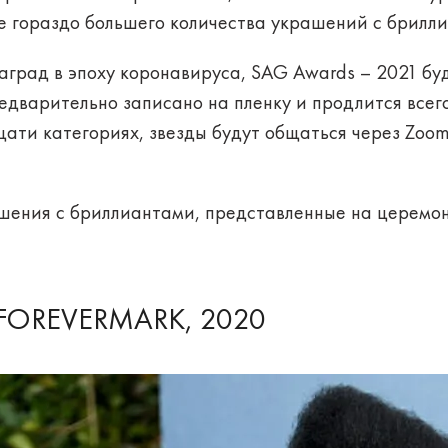
ие гораздо большего количества украшений с брилл
аград в эпоху коронавируса, SAG Awards – 2021 бу
дварительно записано на пленку и продлится всего
ати категориях, звезды будут общаться через Zoom
шения с бриллиантами, представленные на церемо
FOREVERMARK, 2020