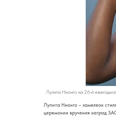
Лупита Нионго на 26-й ежегодно
Лупита Нионго – хамелеон стиля
церемонии вручения наград SAG