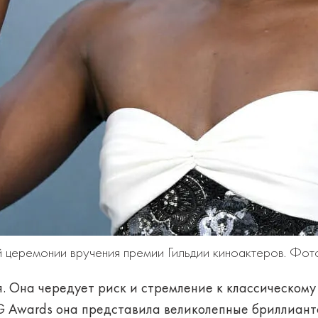
й церемонии вручения премии Гильдии киноактеров. Фот
. Она чередует риск и стремление к классическому 
 Awards она представила великолепные бриллианто