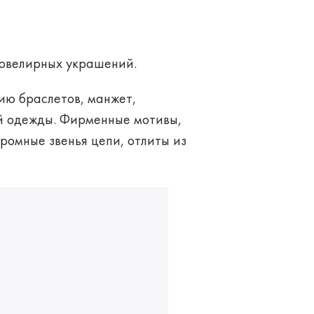
ю ювелирных украшений.
ию браслетов, манжет,
ой одежды. Фирменные мотивы,
громные звенья цепи, отлиты из