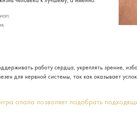
жизнь человека к лучшему, а именно:
иал;
я;
оддерживать работу сердца, укреплять зрение, изба
лезен для нервной системы, так как оказывает усп
итра опала позволяет подобрать подходящи