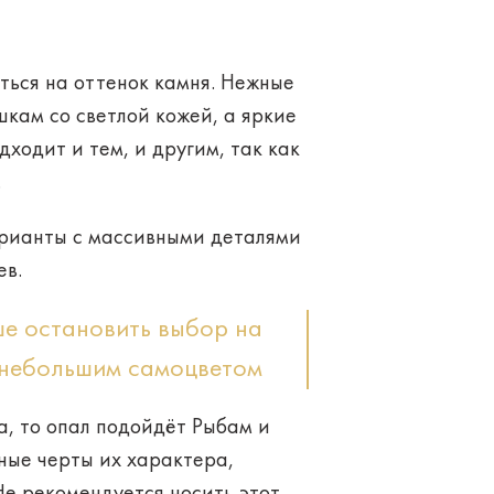
ться на
оттенок камня
. Нежные
кам со светлой кожей, а яркие
ходит и тем, и другим, так как
.
арианты с массивными деталями
ев.
ше остановить выбор на
 небольшим самоцветом
а
, то опал подойдёт Рыбам и
ные черты их характера,
Не рекомендуется носить этот