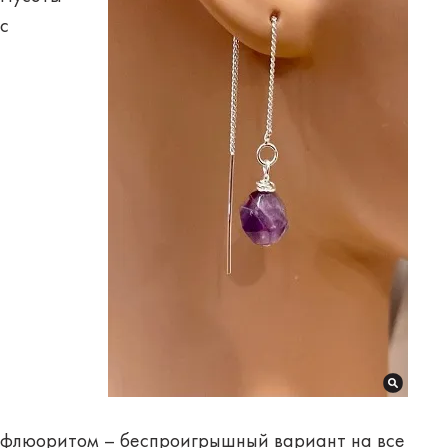
с
флюоритом
– беспроигрышный вариант на все