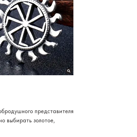
 добродушного представителя
жно выбирать
золотое,