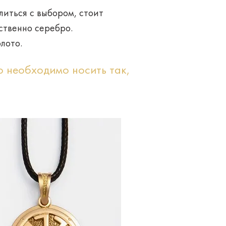
литься с выбором, стоит
ественно
серебро
.
олото
.
о необходимо носить так,