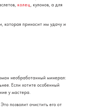
аслетов,
колец
, кулонов, а для
и
, которая приносит им удачу и
арман
необработанный
минерал
:
ьнее. Если хотите особенный
ение
у мастера.
. Это позволит
очистить
его от