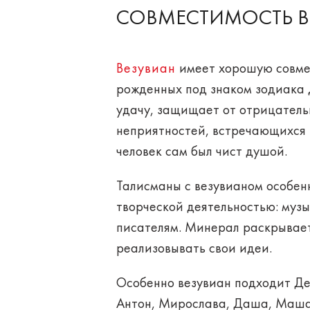
СОВМЕСТИМОСТЬ В
Везувиан
имеет
хорошую
совм
рожденных под знаком зодиака
удачу, защищает от отрицательн
неприятностей, встречающихся н
человек сам был
чист душой
.
Талисманы с везувианом особен
творческой деятельностью
: муз
писателям. Минерал раскрывает
реализовывать свои идеи.
Особенно везувиан подходит Д
Антон, Мирослава, Даша, Маша,