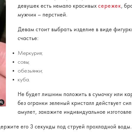
девушек
есть немало красивых
сережек
, бр
мужчин
– перстней.
Девам стоит выбрать изделие в виде
фигурк
счастье:
Меркурия;
совы;
обезьянки;
куба.
Не будет лишним положить в сумочку или к
без огранки зеленый кристалл действует сил
амулет, закажите
индивидуальное
изготовл
держите его 3 секунды под струей прохладной воды