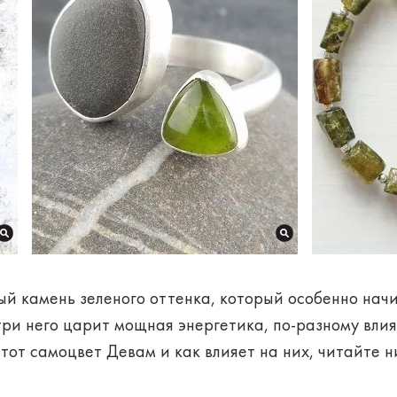
ый камень
зеленого оттенка, который особенно нач
три него царит
мощная энергетика
, по-разному вл
этот самоцвет
Девам
и как влияет на них, читайте н