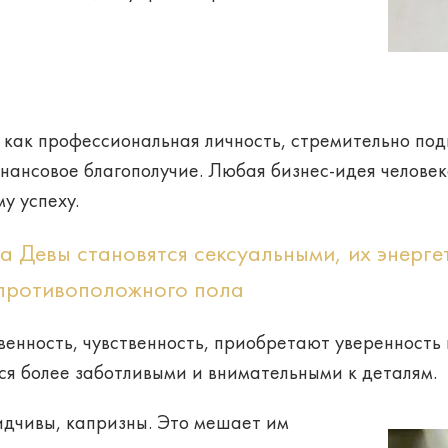
 как
профессиональная личность
, стремительно по
нансовое благополучие
. Любая бизнес-идея человек
у успеху.
а Девы становятся сексуальными, их энерге
 противоположного пола
венность
, чувственность, приобретают уверенность
тся более заботливыми и
внимательными
к деталям.
идчивы
,
капризны
. Это мешает им