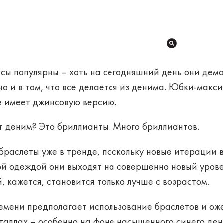
инсы популярны – хоть на сегодняшний день они де
но и в том, что все делается из денима. Юбки-макси
се имеет джинсовую версию.
от деним? Это бриллианты. Много бриллиантов.
раслеты уже в тренде, поскольку новые итерации в
ой одеждой они выходят на совершенно новый уровен
, кажется, становится только лучше с возрастом.
ремени предполагает использование браслетов и ож
еталлах – особенно на фоне насыщенного синего де