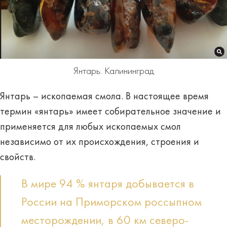
Янтарь. Калининград
Янтарь
– ископаемая смола. В настоящее время
термин «янтарь» имеет собирательное значение и
применяется для любых ископаемых смол
независимо от их происхождения, строения и
свойств.
В мире 94 % янтаря добывается в
России на Приморском россыпном
месторождении, в 60 км
северо-