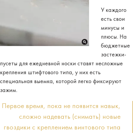
У каждого
есть свои
минусы и
плюсы. На
бюджетные
застежки-
пусеты
для ежедневной носки
ставят несложные
крепления штифтового типа, у них есть
специальная выемка, которой легко фиксируют
зажим.
Первое время, пока не появится навык,
сложно надевать (снимать) новые
гвоздики с креплением винтового типа