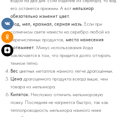
водой на два дня. Если изделие из серебра, то вид
его останется прежним. А вот
мельхиор
обязательно изменит цвет.
Йод, мел, крахмал, серная мазь.
Если при
солнечном свете нанести на серебро любой из
перечисленных продуктов,
место нанесения
потемнеет
. Минус использования йода
заключается в том, что придется долго оттирать
темное пятно.
Вес
цветных металлов намного легче драгоценных.
Цена
драгоценного продукта всегда выше, чем
товара из мельхиора.
Кипяток.
Несложно отличить мельхиоровую
ложку. Последняя не нагреется быстро, так как
теплопроводность мельхиора намного ниже