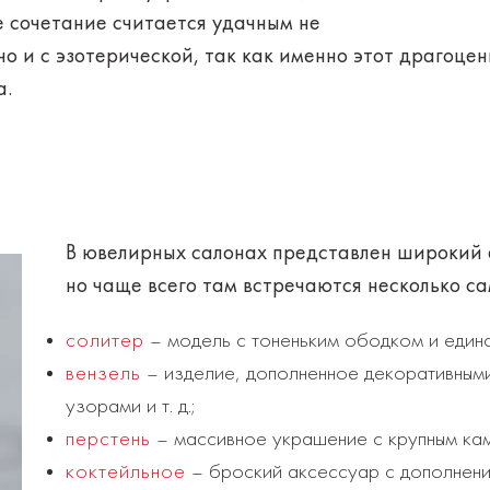
ое сочетание считается удачным не
 но и с эзотерической, так как именно этот драгоц
а.
В ювелирных салонах представлен широкий
но чаще всего там встречаются несколько с
солитер
– модель с тоненьким ободком и единс
вензель
– изделие, дополненное декоративными
узорами и т. д.;
перстень
– массивное украшение с крупным ка
коктейльное
– броский аксессуар с дополнени