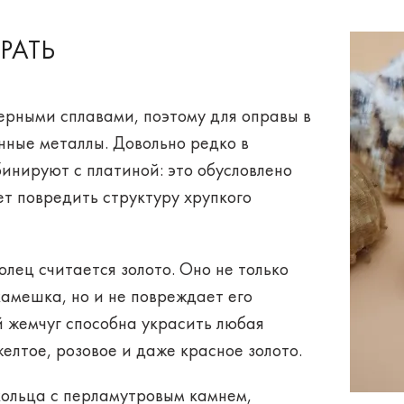
РАТЬ
рными сплавами, поэтому для оправы в
нные металлы
. Довольно редко в
инируют с платиной: это обусловлено
т повредить структуру хрупкого
лец считается золото. Оно не только
амешка, но и не повреждает его
й жемчуг способна украсить любая
желтое, розовое и даже красное золото.
кольца с перламутровым камнем,