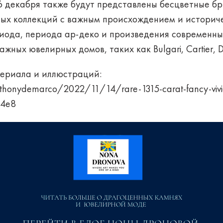
 6 декабря также будут представлены бесцветные б
ных коллекций с важным происхождением и историч
иода, периода ар-деко и произведения современны
жных ювелирных домов, таких как Bulgari, Cartier, D
ериала и иллюстраций:
thonydemarco/2022/11/14/rare-1315-carat-fancy-vivid
44e8