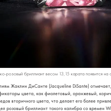
ко-розовый бриллиант весом 13,15 карата появится на а
иям Жаклин ДиСанте (Jacqueline DiSante) отмечает
икаторы цвета, как фиолетовый, оранжевый, корич
ледов вторичного цвета, что делает его более прив
видел розовый бриллиант такого калибра со времен Wi