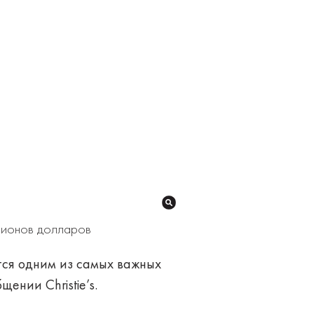
лионов долларов
тся одним из самых важных
ении Christie’s.