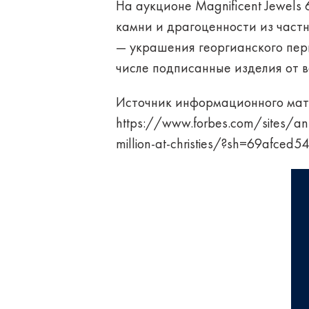
На аукционе Magnificent Jewels
камни и драгоценности из част
— украшения георгианского пер
числе подписанные изделия от ва
Источник информационного мат
https://www.forbes.com/sites/an
million-at-christies/?sh=69afced5