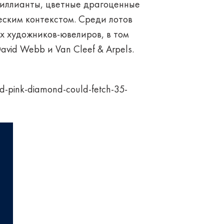
риллианты, цветные драгоценные
еским контекстом. Среди лотов
х художников-ювелиров, в том
avid Webb и Van Cleef & Arpels.
-pink-diamond-could-fetch-35-