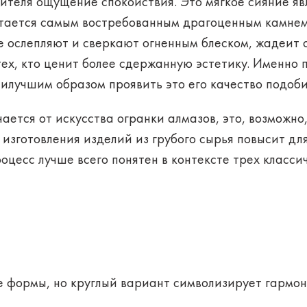
сителя ощущение спокойствия. Это мягкое сияние яв
тается самым востребованным драгоценным камнем 
 ослепляют и сверкают огненным блеском, жадеит
ех, кто ценит более сдержанную эстетику. Именно 
аилучшим образом проявить это его качество подоби
ается от искусства огранки алмазов, это, возможно,
изготовления изделий из грубого сырья повысит дл
цесс лучше всего понятен в контексте трех классич
е формы, но круглый вариант символизирует гармон