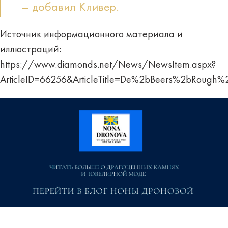
– добавил Кливер.
Источник информационного материала и
иллюстраций:
https://www.diamonds.net/News/NewsItem.aspx?
ArticleID=66256&ArticleTitle=De%2bBeers%2bRough%2