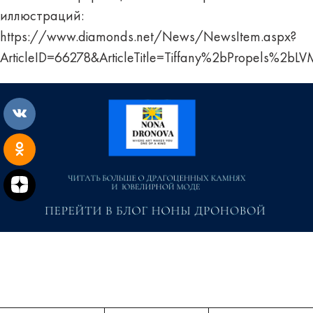
иллюстраций:
https://www.diamonds.net/News/NewsItem.aspx?
ArticleID=66278&ArticleTitle=Tiffany%2bPropels%2b