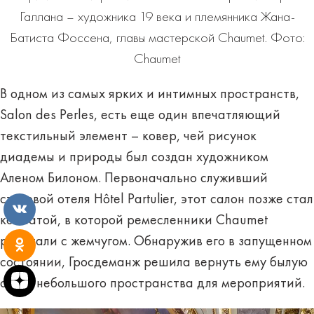
Галлана – художника 19 века и племянника Жана-
Батиста Фоссена, главы мастерской Chaumet. Фото:
Chaumet
В одном из самых ярких и интимных пространств,
Salon des Perles, есть еще один впечатляющий
текстильный элемент – ковер, чей рисунок
диадемы и природы был создан художником
Аленом Билоном. Первоначально служивший
столовой отеля Hôtel Partulier, этот салон позже стал
комнатой, в которой ремесленники Chaumet
работали с жемчугом. Обнаружив его в запущенном
состоянии, Гросдеманж решила вернуть ему былую
славу небольшого пространства для мероприятий.